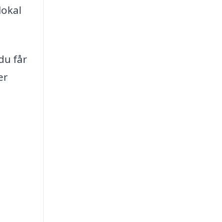
lokal
du får
er