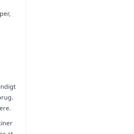
per,
,
endigt
brug.
ere.
iner
or at