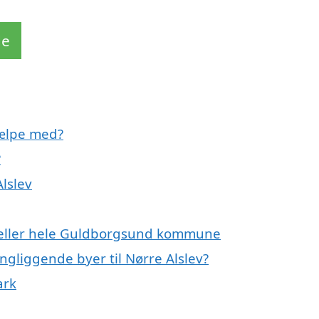
de
jælpe med?
?
Alslev
ev eller hele Guldborgsund kommune
ingliggende byer til Nørre Alslev?
ark