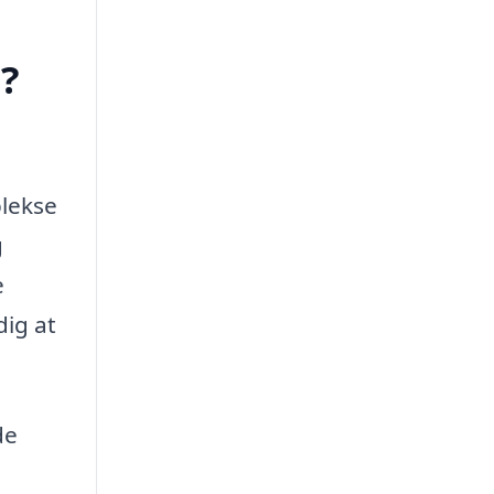
d?
plekse
g
e
dig at
de