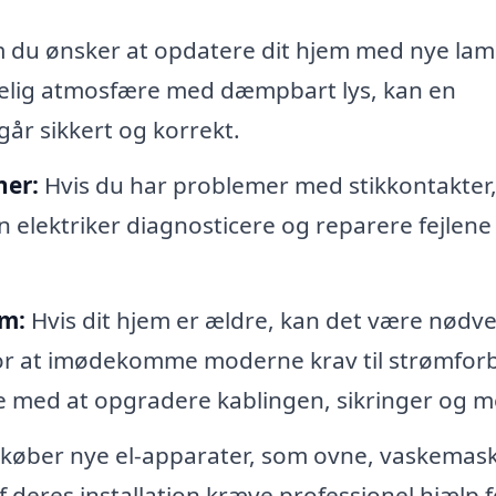
du ønsker at opdatere dit hjem med nye lam
ggelig atmosfære med dæmpbart lys, kan en
egår sikkert og korrekt.
ner:
Hvis du har problemer med stikkontakter
en elektriker diagnosticere og reparere fejlene
em:
Hvis dit hjem er ældre, kan det være nødv
for at imødekomme moderne krav til strømfor
lpe med at opgradere kablingen, sikringer og m
køber nye el-apparater, som ovne, vaskemask
f deres installation kræve professionel hjælp f