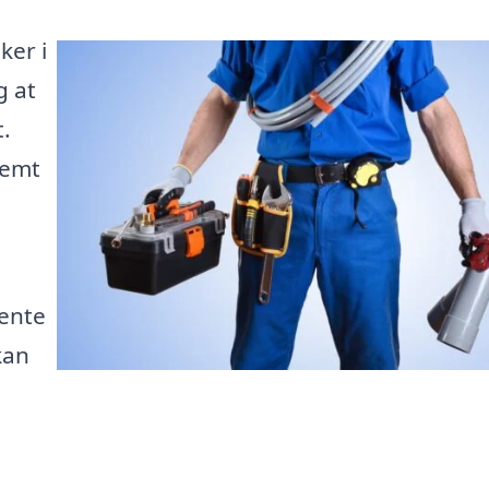
ker i
g at
t.
nemt
hente
kan