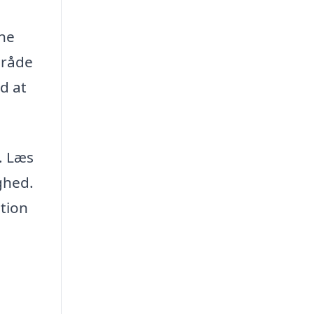
gne
område
d at
. Læs
ghed.
tion