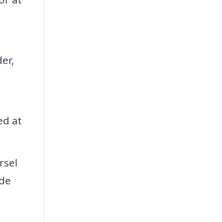
er,
ed at
rsel
åde