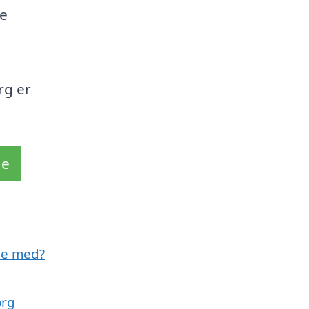
te
rg er
de
pe med?
org