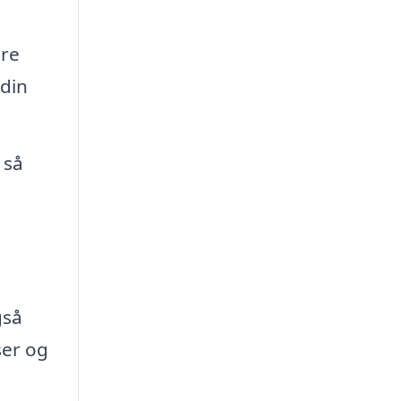
dre
 din
 så
gså
ser og