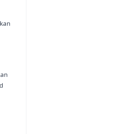
 kan
l
kan
ud