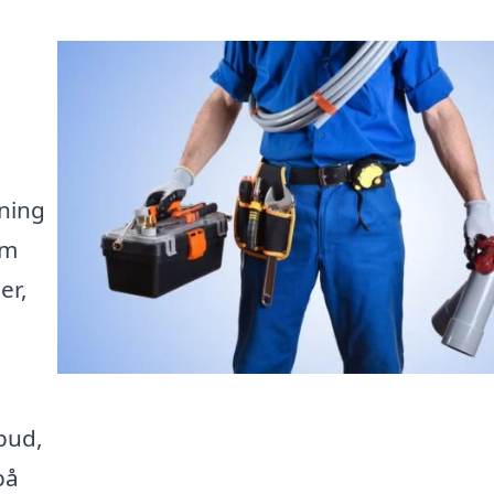
sning
om
er,
bud,
på