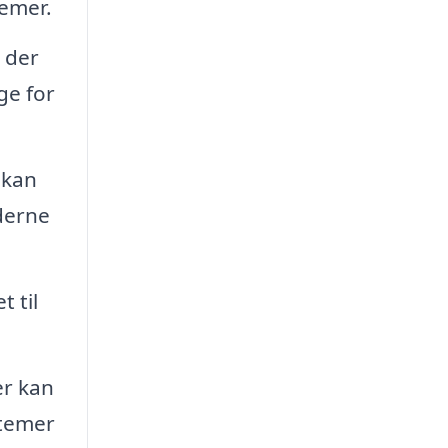
lemer.
s der
ge for
 kan
oderne
 til
er kan
stemer