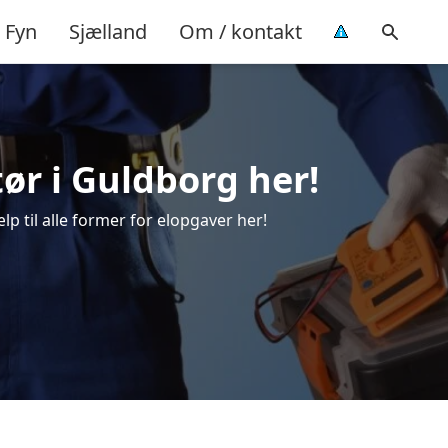
Fyn
Sjælland
Om / kontakt
atør i Guldborg her!
lp til alle former for elopgaver her!