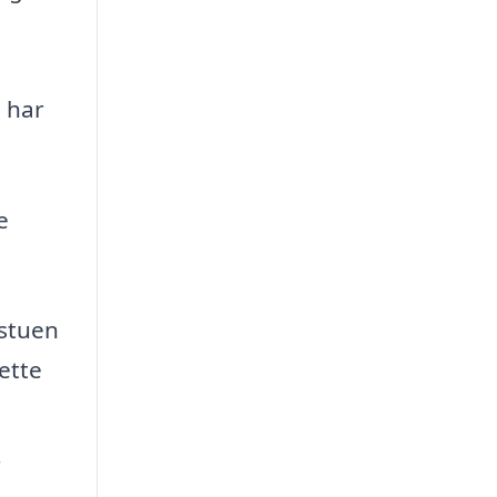
u har
e
 stuen
ette
r