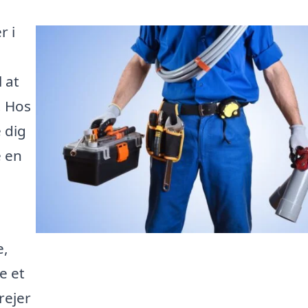
r i
 at
. Hos
e dig
e en
e,
e et
rejer