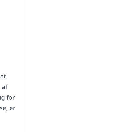
 at
 af
ug for
se, er