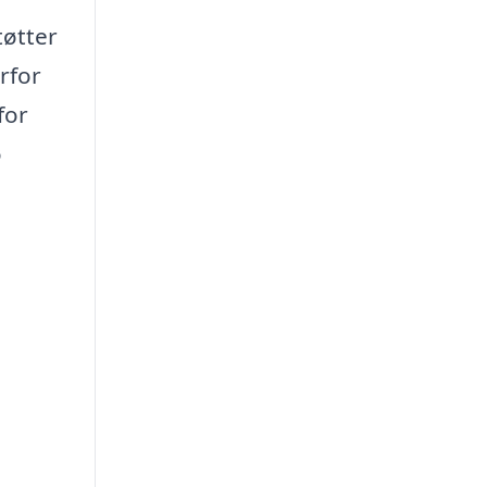
tøtter
rfor
for
ø