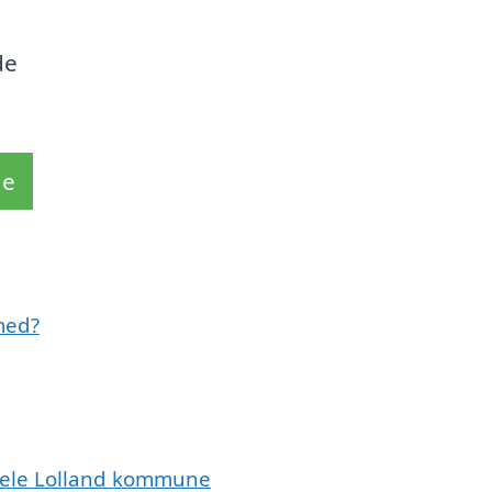
de
de
med?
 hele Lolland kommune