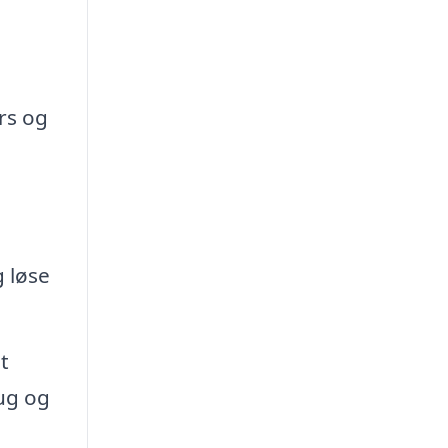
rs og
g løse
t
ug og