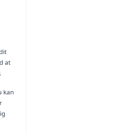
dit
d at
.
u kan
r
ig