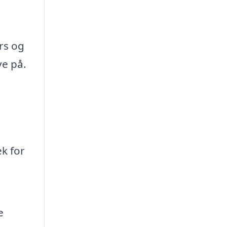
rs og
ve på.
ek for
e