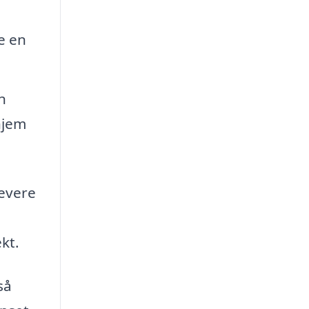
e en
n
hjem
levere
kt.
så