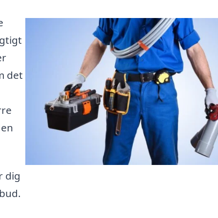
e
gtigt
er
m det
rre
den
r dig
lbud.