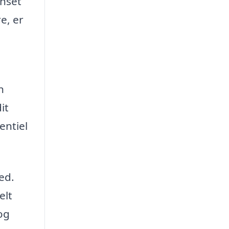
anset
e, er
n
it
entiel
ed.
elt
 og