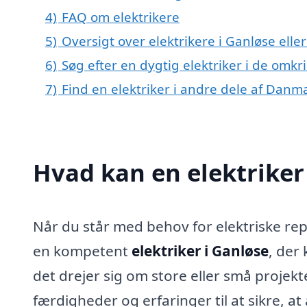
4)
FAQ om elektrikere
5)
Oversigt over elektrikere i Ganløse el
6)
Søg efter en dygtig elektriker i de omkr
7)
Find en elektriker i andre dele af Danm
Hvad kan en elektriker
Når du står med behov for elektriske repar
en kompetent
elektriker i Ganløse
, der
det drejer sig om store eller små projekt
færdigheder og erfaringer til at sikre, a