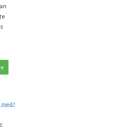
kan
te
os
de
e med?
se