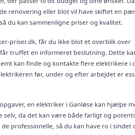
, der passer til dit budget og dine ønsker. U
e renovering eller blot vil have skiftet en pær
, så du kan sammenligne priser og kvalitet.
er-priser.dk, får du ikke blot et overblik over
år truffet en informeret beslutning. Dette ka
mt kan finde og kontakte flere elektrikere i d
trikeren før, under og efter arbejdet er ess
opgaver, en elektriker i Ganløse kan hjælpe m
e selv, da det kan være både farligt og potenti
l de professionelle, så du kan have ro i sindet