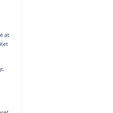
é at
itet
t.
eret