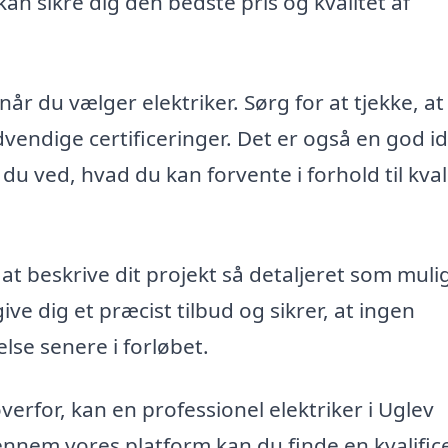
u kan sikre dig den bedste pris og kvalitet af
når du vælger elektriker. Sørg for at tjekke, at
vendige certificeringer. Det er også en god id
du ved, hvad du kan forvente i forhold til kval
at beskrive dit projekt så detaljeret som mulig
ive dig et præcist tilbud og sikrer, at ingen
e senere i forløbet.
verfor, kan en professionel elektriker i Uglev
Gennem vores platform kan du finde en kvalific