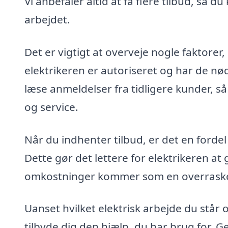
Vi anbefaler altid at få flere tilbud, så d
arbejdet.
Det er vigtigt at overveje nogle faktorer, 
elektrikeren er autoriseret og har de nød
læse anmeldelser fra tidligere kunder, så 
og service.
Når du indhenter tilbud, er det en fordel 
Dette gør det lettere for elektrikeren at g
omkostninger kommer som en overraskels
Uanset hvilket elektrisk arbejde du står o
tilbyde dig den hjælp, du har brug for. 