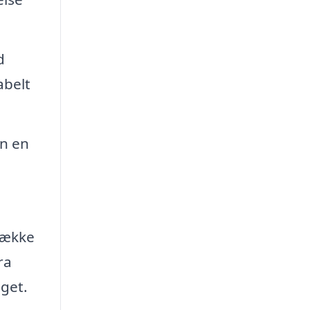
d
abelt
n en
 række
ra
dget.