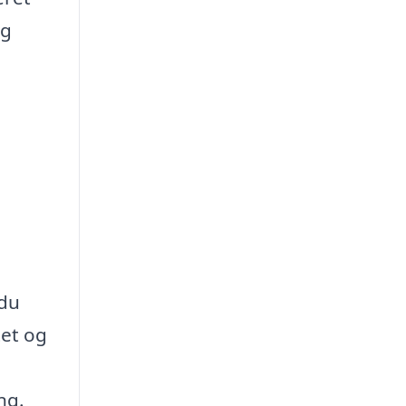
og
 du
tet og
ng.