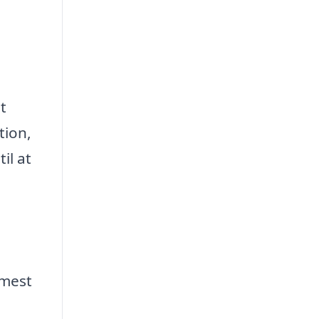
t
tion,
il at
 mest