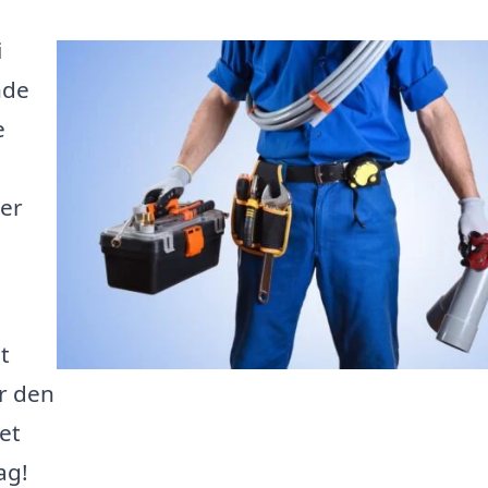
i
nde
e
ver
t
r den
det
ag!