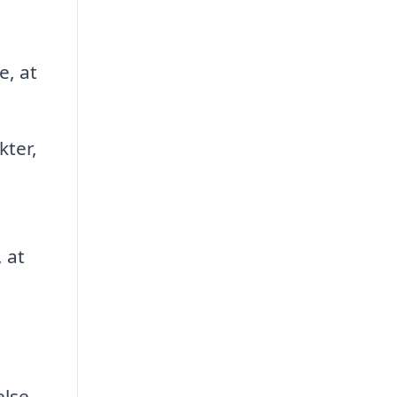
e, at
kter,
 at
else