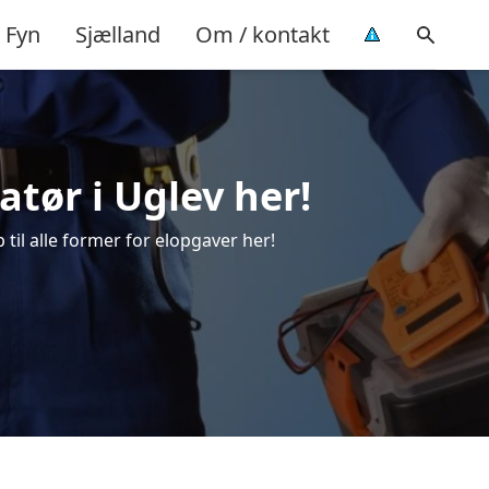
Fyn
Sjælland
Om / kontakt
latør i Uglev her!
 til alle former for elopgaver her!