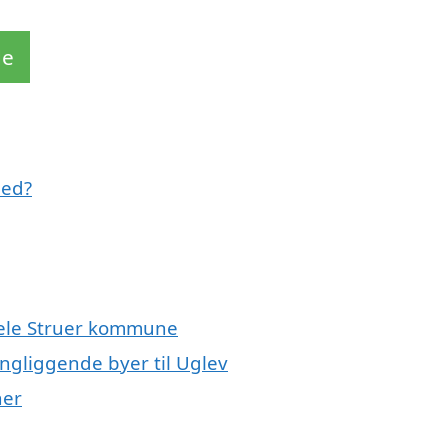
de
med?
 hele Struer kommune
ingliggende byer til Uglev
ner