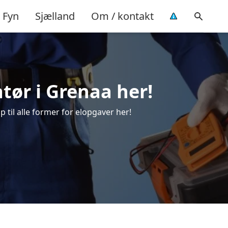
Fyn
Sjælland
Om / kontakt
latør i Grenaa her!
p til alle former for elopgaver her!