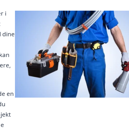
r i
t
l dine
 kan
kere,
de en
du
jekt
de