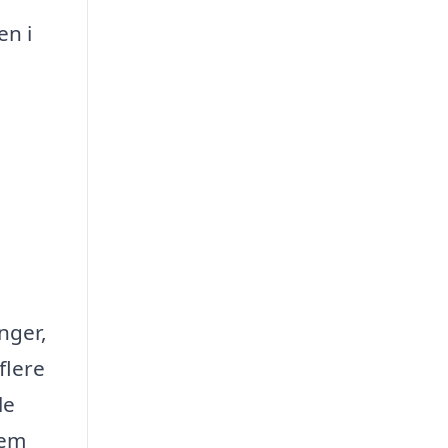
en i
nger,
flere
le
lem