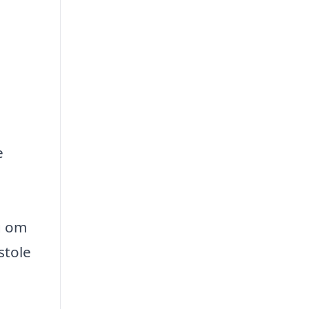
e
g om
stole