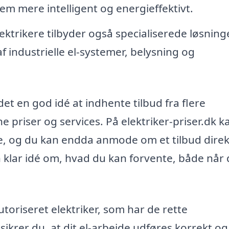
jem mere intelligent og energieffektivt.
ektrikere tilbyder også specialiserede løsninge
f industrielle el-systemer, belysning og
det en god idé at indhente tilbud fra flere
e priser og services. På elektriker-priser.dk k
re, og du kan endda anmode om et tilbud dire
 klar idé om, hvad du kan forvente, både når 
autoriseret elektriker, som har de rette
sikrer du, at dit el-arbejde udføres korrekt og