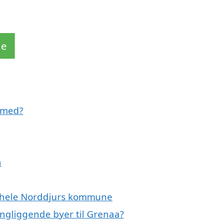
de
 med?
a
er hele Norddjurs kommune
ringliggende byer til Grenaa?