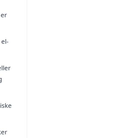
der
el-
ller
g
iske
ker