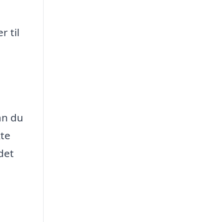
r til
an du
kte
det