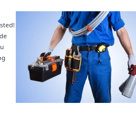
 sted!
 de
du
og