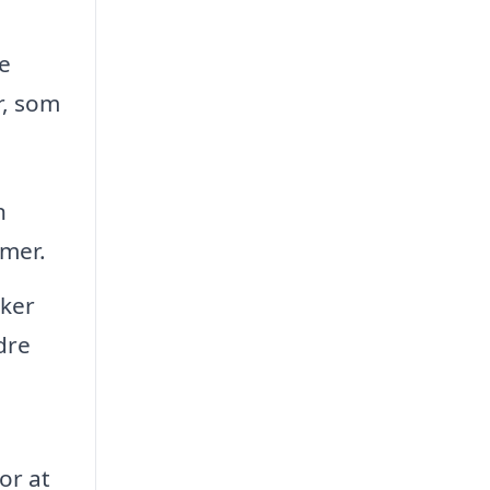
de
r, som
n
emer.
rker
dre
or at