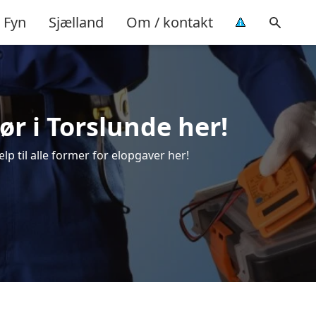
Fyn
Sjælland
Om / kontakt
tør i Torslunde her!
ælp til alle former for elopgaver her!