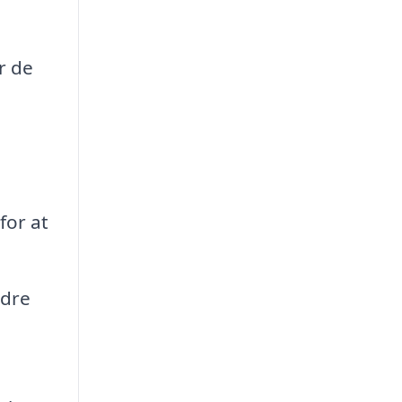
r de
for at
ndre