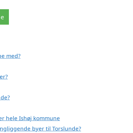
de
lpe med?
er?
nde?
ller hele Ishøj kommune
ingliggende byer til Torslunde?