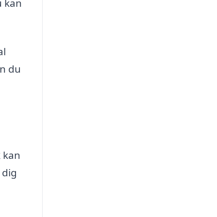
u kan
al
an du
k
kan
 dig