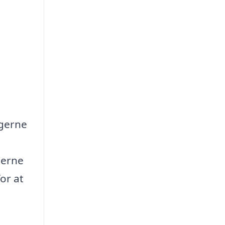
ngerne
serne
or at