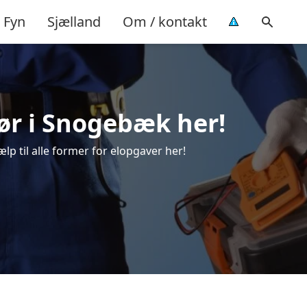
Fyn
Sjælland
Om / kontakt
atør i Snogebæk her!
lp til alle former for elopgaver her!