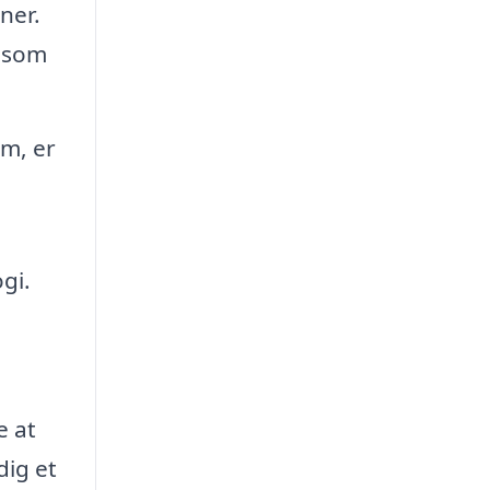
oner.
r som
em, er
gi.
e at
dig et