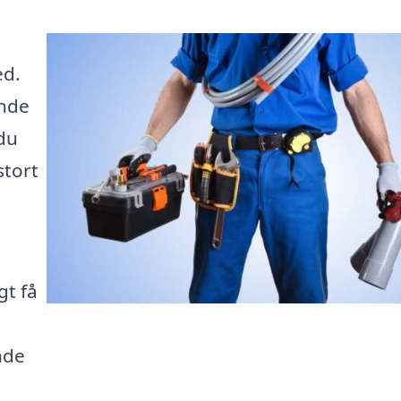
ed.
inde
 du
stort
gt få
g
nde