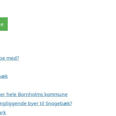
de
lpe med?
ebæk
eller hele Bornholms kommune
ringliggende byer til Snogebæk?
ark