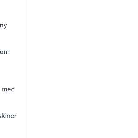
 ny
som
t med
skiner