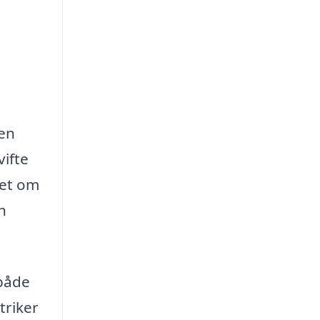
 en
vifte
set om
n
 både
triker