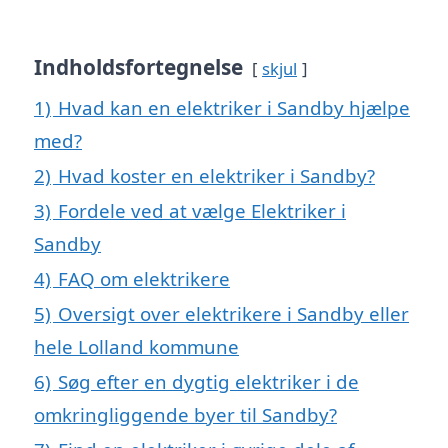
Indholdsfortegnelse
skjul
1)
Hvad kan en elektriker i Sandby hjælpe
med?
2)
Hvad koster en elektriker i Sandby?
3)
Fordele ved at vælge Elektriker i
Sandby
4)
FAQ om elektrikere
5)
Oversigt over elektrikere i Sandby eller
hele Lolland kommune
6)
Søg efter en dygtig elektriker i de
omkringliggende byer til Sandby?