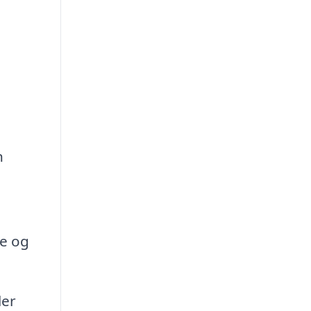
n
re og
ler