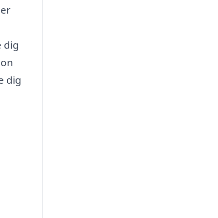
der
 dig
ion
e dig