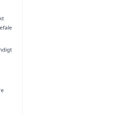
kt
efale
ndigt
re