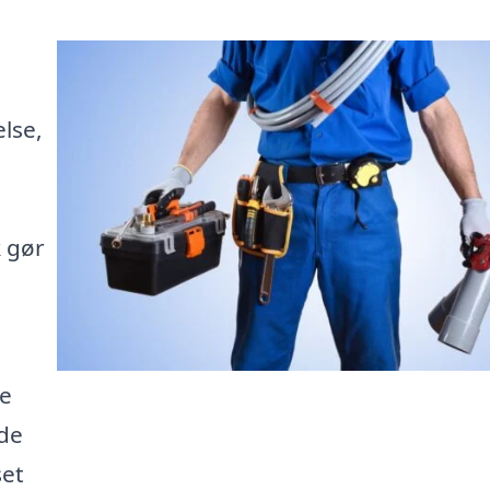
else,
k gør
de
de
set