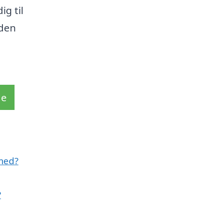
ig til
 den
de
 med?
?