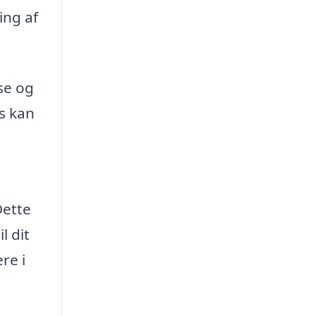
ing af
se og
æs kan
Dette
l dit
re i