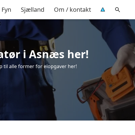
Fyn
Sjælland
Om / kontakt
latør i Asnæs her!
p til alle former for elopgaver her!