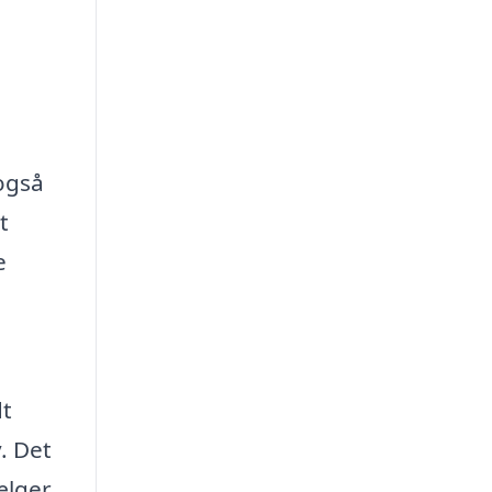
 også
t
e
dt
. Det
ælger