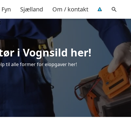
Fyn
Sjælland
Om / kontakt
tør i Vognsild her!
lp til alle former for elopgaver her!