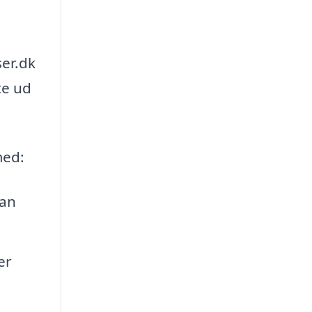
ser.dk
te ud
med:
kan
er