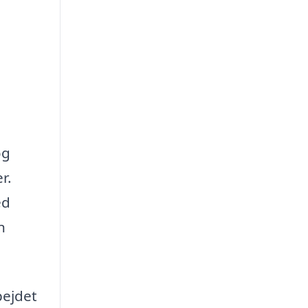
og
r.
ed
n
bejdet