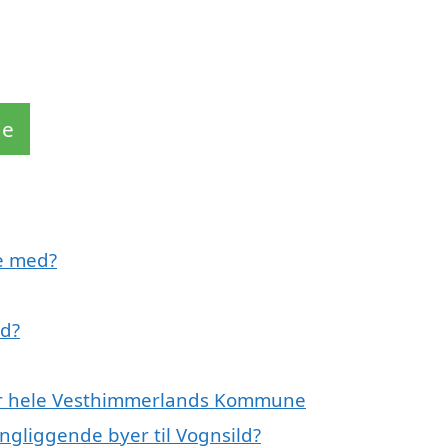
de
pe med?
ld?
ller hele Vesthimmerlands Kommune
ingliggende byer til Vognsild?