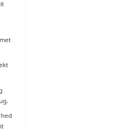
it
mmet
ekt
g
ug.
erhed
it