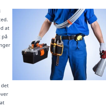
i
ted.
ed at
t på
inger
 det
over
at