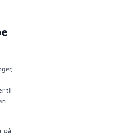
pe
nger,
r til
kan
er på