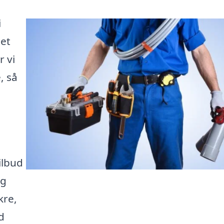
i
det
r vi
, så
e
ilbud
ig
kre,
d