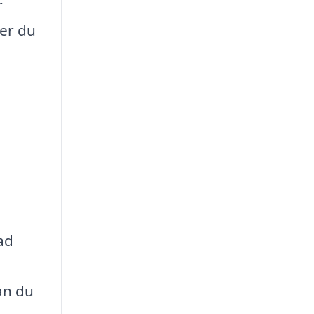
r
 er du
vad
an du