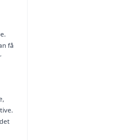
e.
an få
r
e,
tive.
 det