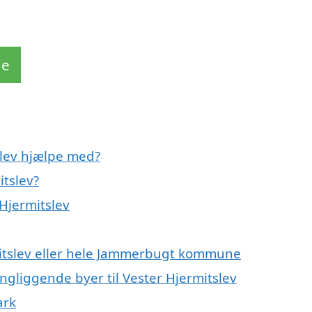
de
slev hjælpe med?
itslev?
 Hjermitslev
rmitslev eller hele Jammerbugt kommune
ingliggende byer til Vester Hjermitslev
ark