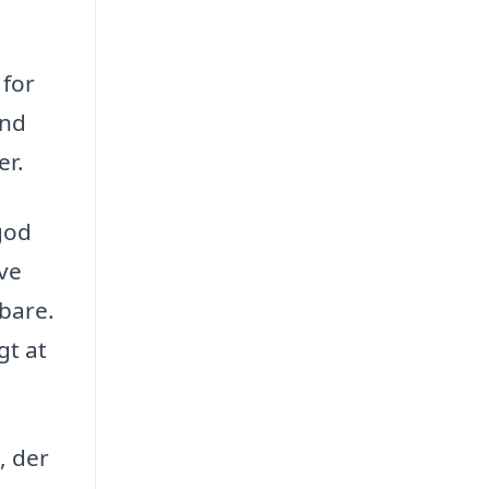
 for
end
er.
 god
ive
dbare.
gt at
, der