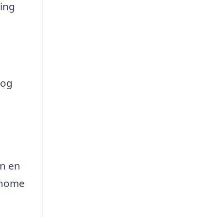
ding
 og
an en
-home