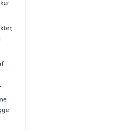
iker
kter,
u
af
.
nne
gge