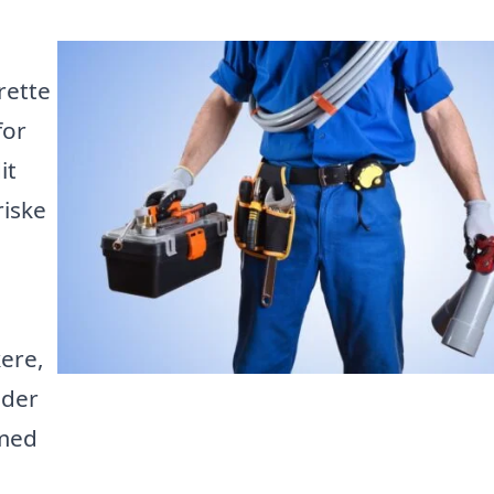
rette
for
it
riske
kere,
 der
 med