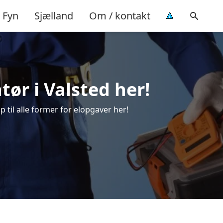
Fyn
Sjælland
Om / kontakt
atør i Valsted her!
p til alle former for elopgaver her!