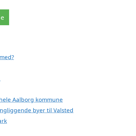
de
e med?
d
er hele Aalborg kommune
ingliggende byer til Valsted
ark