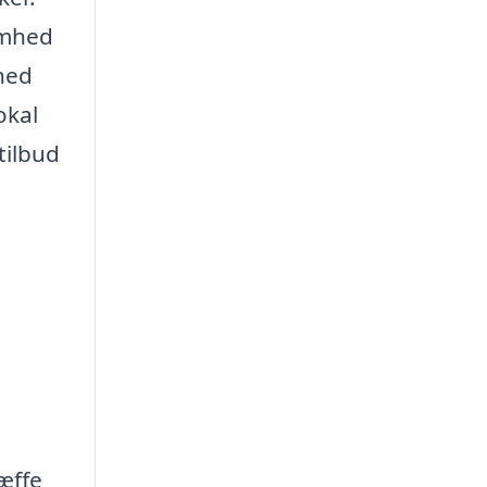
somhed
rhed
okal
tilbud
ræffe