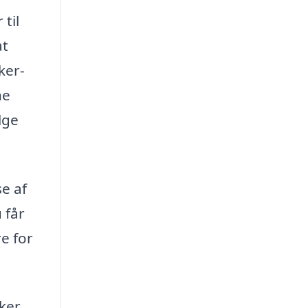
 til
at
ker-
ne
lge
se af
 får
re for
ker.