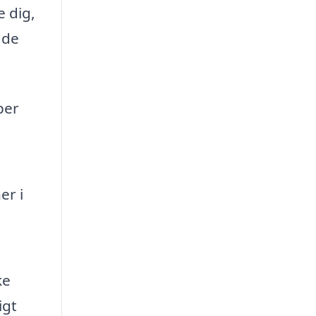
e dig,
 de
per
er i
ke
igt