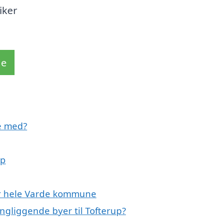
iker
de
pe med?
up
ler hele Varde kommune
ingliggende byer til Tofterup?