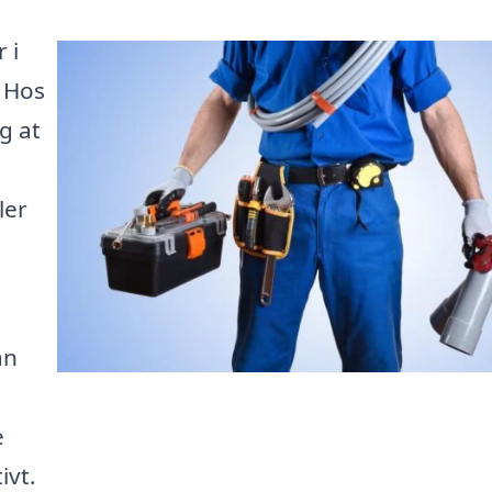
 i
. Hos
g at
ler
an
e
ivt.