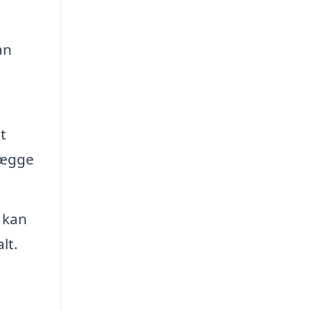
an
t
nlægge
 kan
lt.