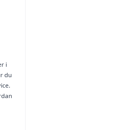
r i
er du
ice.
ordan