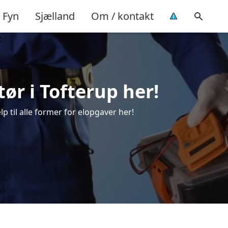
Fyn
Sjælland
Om / kontakt
tør i Tofterup her!
lp til alle former for elopgaver her!