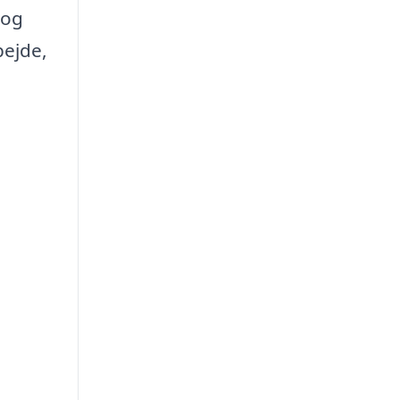
 og
bejde,