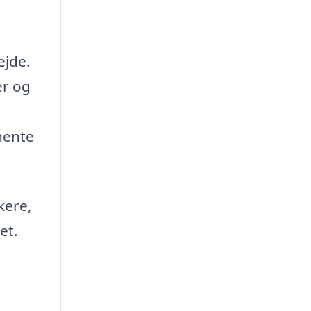
ejde.
er og
dhente
kere,
et.
n