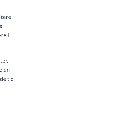
dtere
s
re i
ter,
te en
de tid