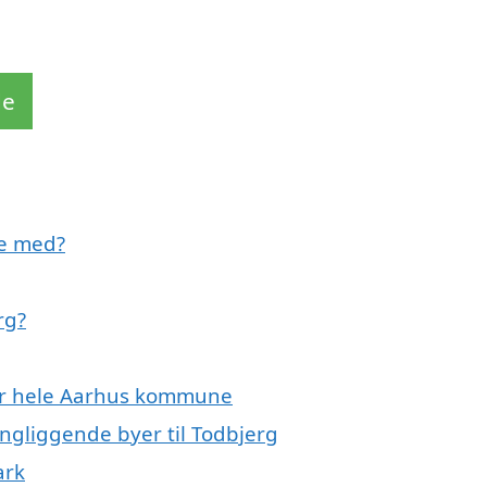
de
pe med?
rg?
ller hele Aarhus kommune
ingliggende byer til Todbjerg
ark