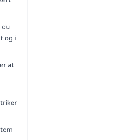
r du
t og i
er at
triker
ystem