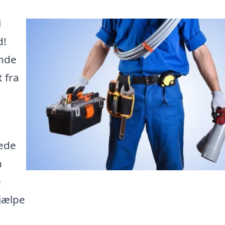
i
d!
inde
 fra
rede
n
e
jælpe