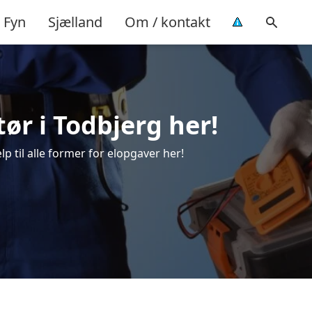
Fyn
Sjælland
Om / kontakt
tør i Todbjerg her!
lp til alle former for elopgaver her!