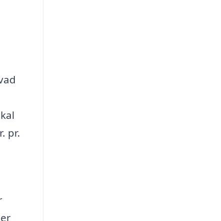
hvad
kal
. pr.
r
 er