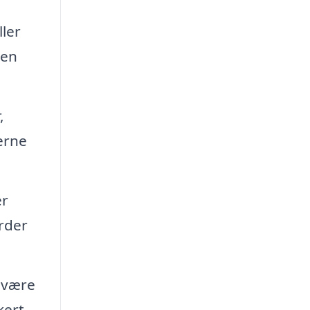
ler
den
,
erne
er
rder
n være
kert