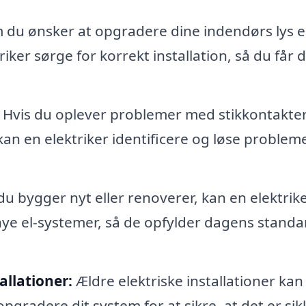
du ønsker at opgradere dine indendørs lys el
riker sørge for korrekt installation, så du får 
Hvis du oplever problemer med stikkontakter
 kan en elektriker identificere og løse problem
du bygger nyt eller renoverer, kan en elektrik
nye el-systemer, så de opfylder dagens standa
allationer:
Ældre elektriske installationer ka
opgradere dit system for at sikre, at det er sik