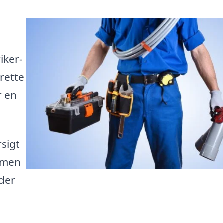
iker-
 rette
r en
rsigt
, men
 der