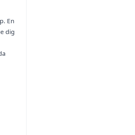
lp. En
ve dig
da