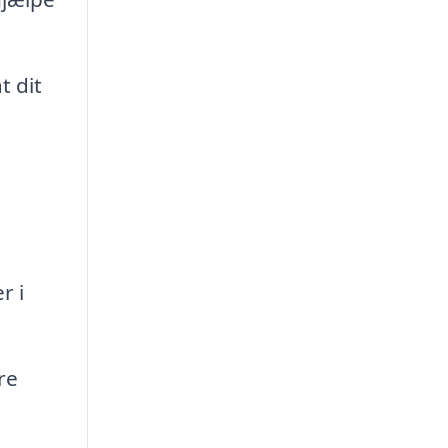
t dit
r i
re