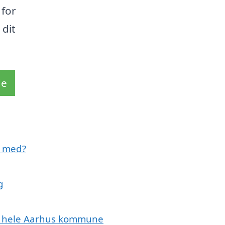
 for
 dit
de
e med?
g
ler hele Aarhus kommune