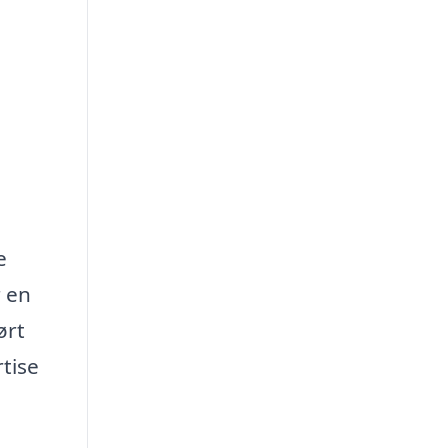
e
r en
ørt
rtise