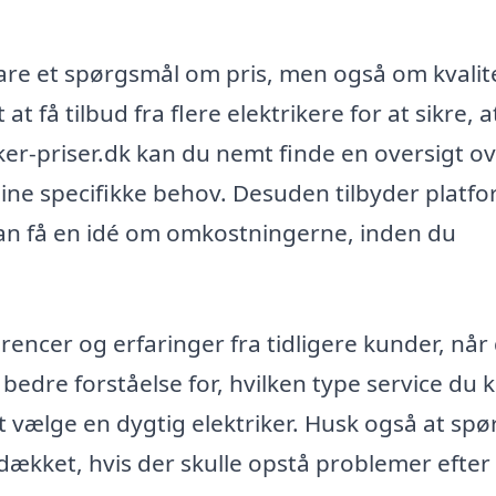
e bare et spørgsmål om pris, men også om kvali
at få tilbud fra flere elektrikere for at sikre, a
iker-priser.dk kan du nemt finde en oversigt o
dine specifikke behov. Desuden tilbyder platf
u kan få en idé om omkostningerne, inden du
rencer og erfaringer fra tidligere kunder, når
n bedre forståelse for, hvilken type service du 
t vælge en dygtig elektriker. Husk også at spø
r dækket, hvis der skulle opstå problemer efter