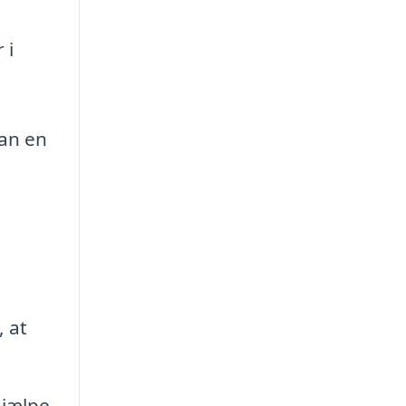
 i
kan en
, at
hjælpe