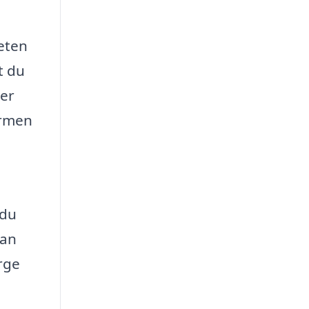
teten
t du
ver
ormen
 du
kan
rge