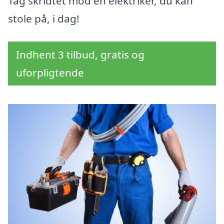
Tag skridtet mod en elektriker, du kan
stole på, i dag!
Indhent 3 tilbud, gratis og
uforpligtende