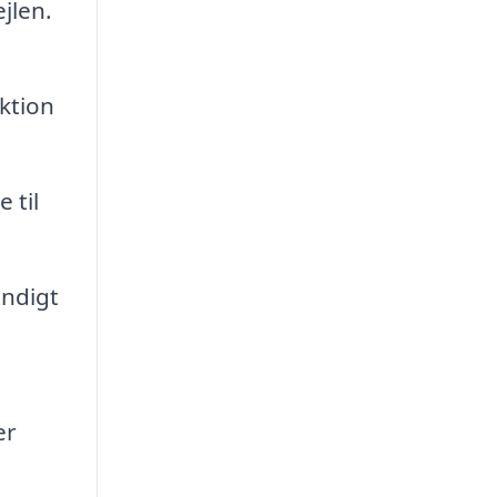
jlen.
ktion
 til
endigt
er