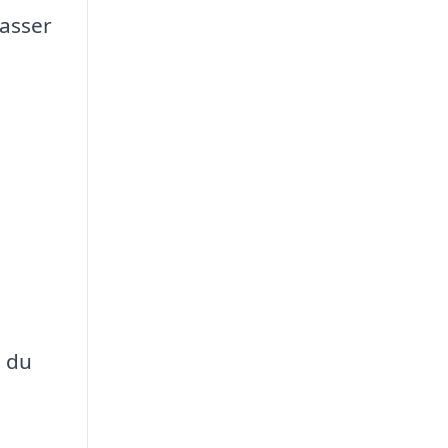
passer
d du
e