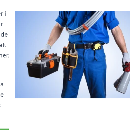
r i
er
nde
alt
ner.
ra
te
t