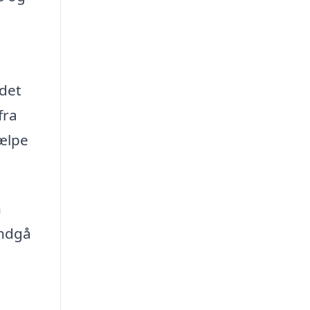
t
 det
fra
jælpe
n
undgå