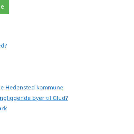
de
ed?
 hele Hedensted kommune
ingliggende byer til Glud?
ark