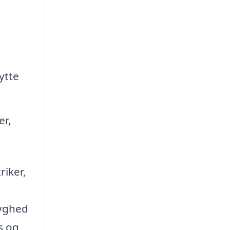
ytte
er,
riker,
ryghed
s og