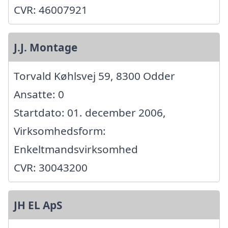
CVR: 46007921
J.J. Montage
Torvald Køhlsvej 59, 8300 Odder
Ansatte: 0
Startdato: 01. december 2006,
Virksomhedsform:
Enkeltmandsvirksomhed
CVR: 30043200
JH EL ApS