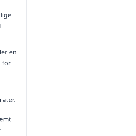
lige
l
ler en
 for
rater.
 nemt
r