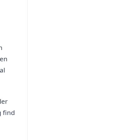
n
 en
al
ler
 find