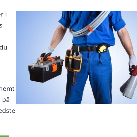
r i
s
 du
 nemt
å på
edste