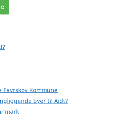
de
d?
hele Favrskov Kommune
ingliggende byer til Aidt?
Danmark