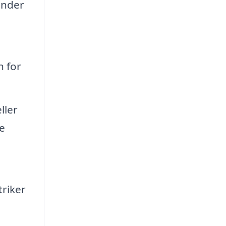
under
n for
ller
e
triker