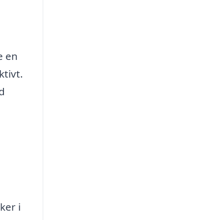
e en
ktivt.
ed
ker i