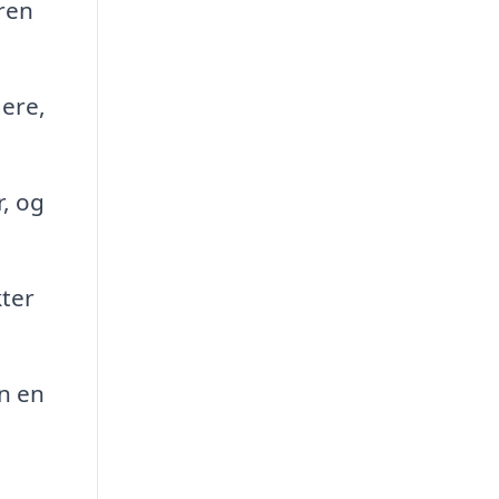
eren
gere,
, og
kter
an en