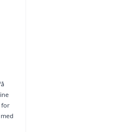
få
dine
 for
e med