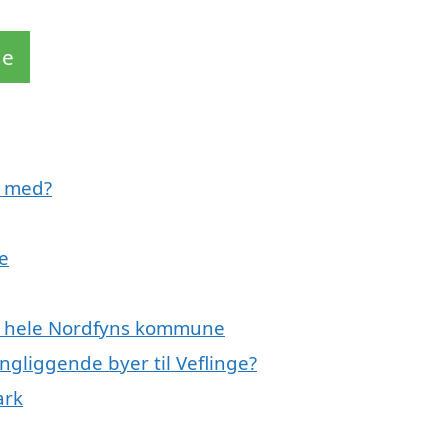
de
e med?
ge
ler hele Nordfyns kommune
ingliggende byer til Veflinge?
ark