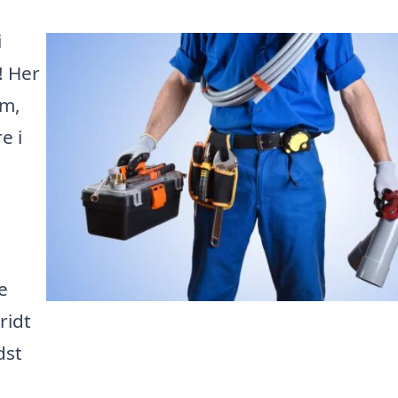
i
! Her
rm,
e i
e
ridt
dst