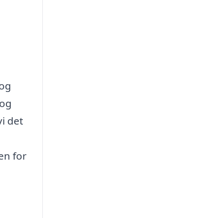
 og
 og
vi det
en for