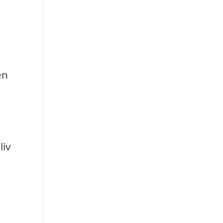
en
liv