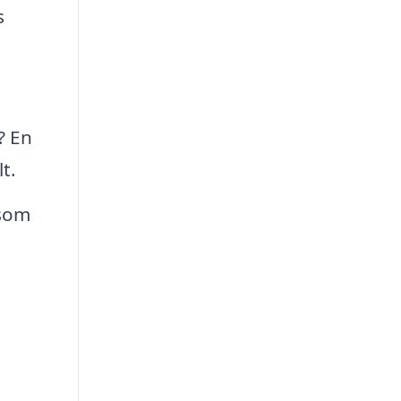
s
? En
t.
 som