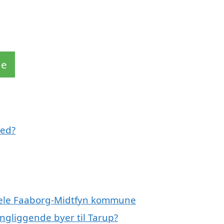
de
med?
r hele Faaborg-Midtfyn kommune
ingliggende byer til Tarup?