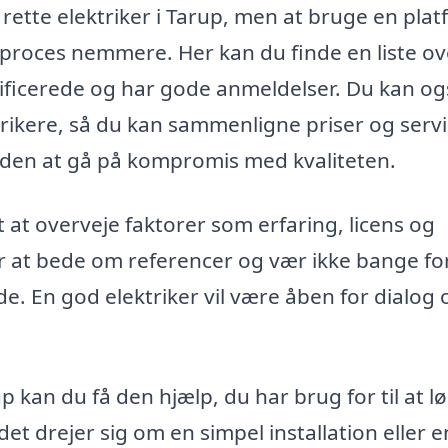
rette elektriker i Tarup, men at bruge en pla
 proces nemmere. Her kan du finde en liste ov
alificerede og har gode anmeldelser. Du kan o
ektrikere, så du kan sammenligne priser og servi
d uden at gå på kompromis med kvaliteten.
t at overveje faktorer som erfaring, licens og
or at bede om referencer og vær ikke bange fo
de. En god elektriker vil være åben for dialog 
up kan du få den hjælp, du har brug for til at l
et drejer sig om en simpel installation eller e