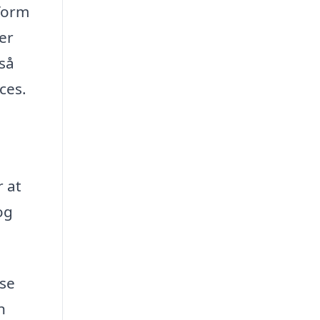
tform
er
gså
ces.
r at
og
øse
n