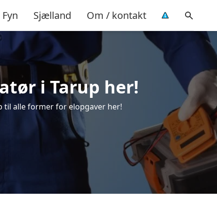
Fyn
Sjælland
Om / kontakt
latør i Tarup her!
 til alle former for elopgaver her!