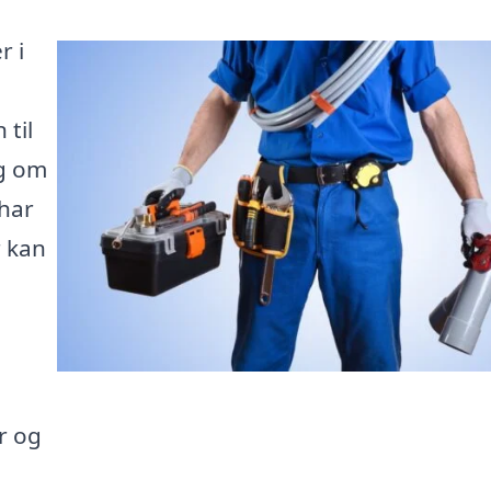
r i
 til
ig om
 har
r kan
er og