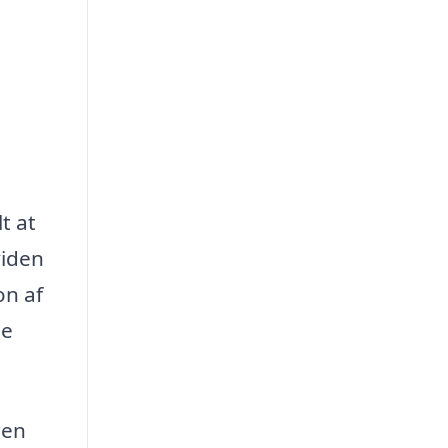
t at
viden
on af
pe
ren