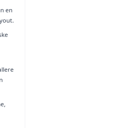
an en
ayout.
ske
llere
n
e,