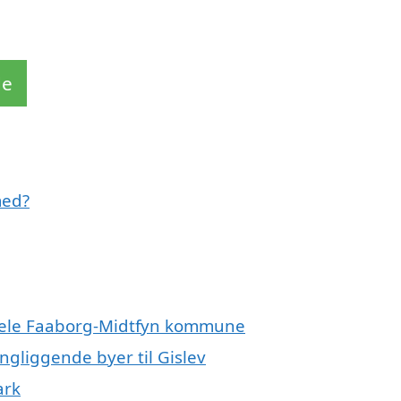
de
med?
r hele Faaborg-Midtfyn kommune
ingliggende byer til Gislev
ark