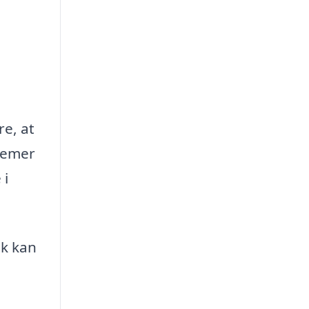
re, at
blemer
 i
sk kan