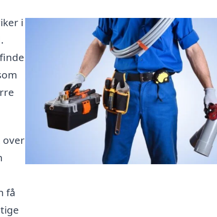
ker i
.
finde
 som
ørre
t over
m
n få
tige