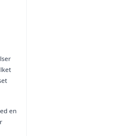
g
lser
ilket
set
Med en
r