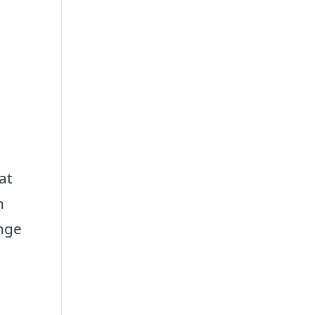
at
n
ange