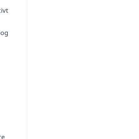
ivt
 og
re