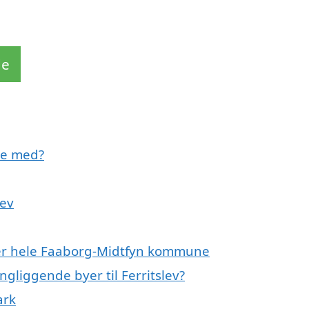
de
lpe med?
lev
eller hele Faaborg-Midtfyn kommune
ngliggende byer til Ferritslev?
ark