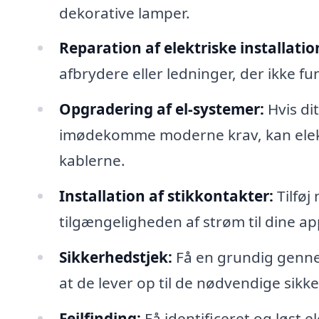
dekorative lamper.
Reparation af elektriske installatio
afbrydere eller ledninger, der ikke f
Opgradering af el-systemer:
Hvis di
imødekomme moderne krav, kan elekt
kablerne.
Installation af stikkontakter:
Tilføj
tilgængeligheden af strøm til dine ap
Sikkerhedstjek:
Få en grundig gennemg
at de lever op til de nødvendige sik
Fejlfinding:
Få identificeret og løst e