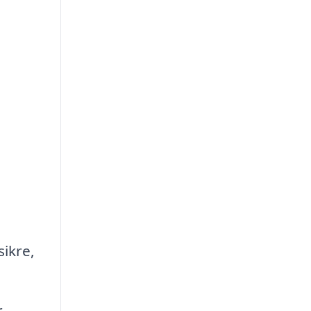
sikre,
r