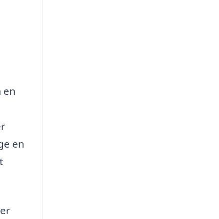
m en
er
lge en
t
ler