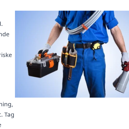
d.
inde
riske
ning,
t. Tag
e