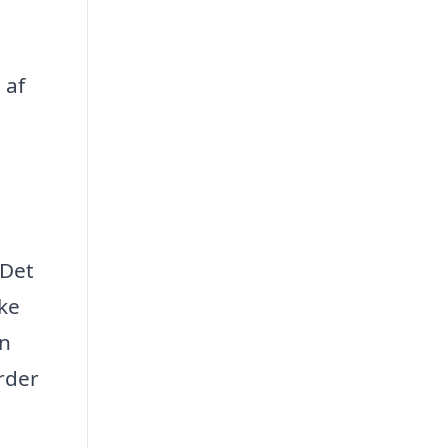
 af
 Det
ske
En
arder