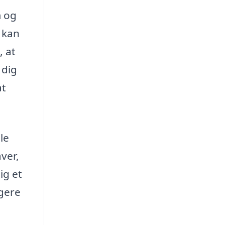
m og
e kan
, at
 dig
at
le
ver,
ig et
igere